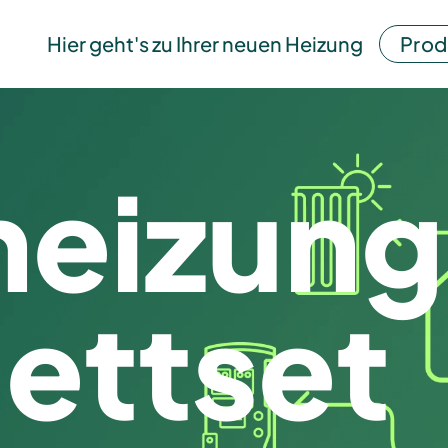
Hier geht's zu Ihrer neuen Heizung
Prod
theizun
ettset