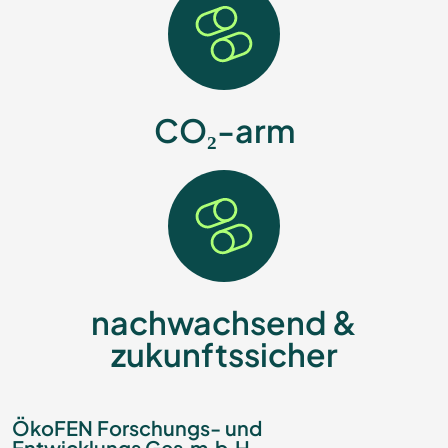
CO₂-arm
nachwachsend &
zukunftssicher
ÖkoFEN Forschungs- und
Entwicklungs Ges.m.b.H.