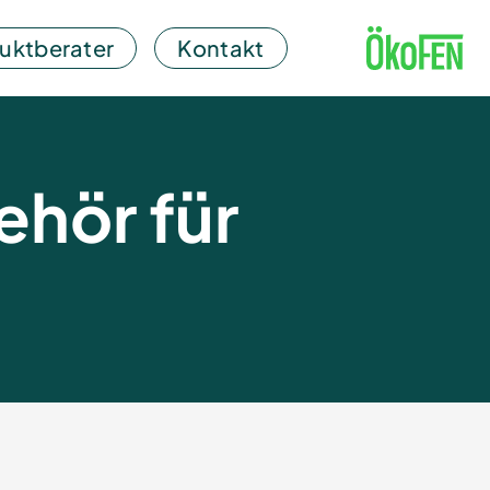
uktberater
Kontakt
hör für
n