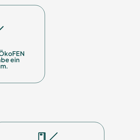
s ÖkoFEN
be ein
em.