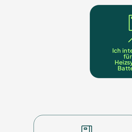
Ich in
fü
Heizs
Batt