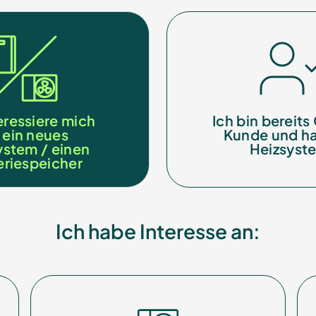
teressiere mich
Ich bin bereit
r ein neues
Kunde und ha
ystem / einen
Heizsyst
eriespeicher
Ich habe Interesse an: