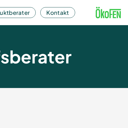
uktberater
Kontakt
fsberater