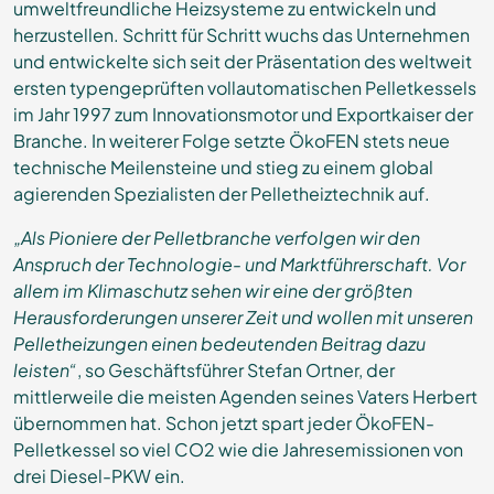
umweltfreundliche Heizsysteme zu entwickeln und
herzustellen. Schritt für Schritt wuchs das Unternehmen
und entwickelte sich seit der Präsentation des weltweit
ersten typengeprüften vollautomatischen Pelletkessels
im Jahr 1997 zum Innovationsmotor und Exportkaiser der
Branche. In weiterer Folge setzte ÖkoFEN stets neue
technische Meilensteine und stieg zu einem global
agierenden Spezialisten der Pelletheiztechnik auf.
„Als Pioniere der Pelletbranche verfolgen wir den
Anspruch der Technologie- und Marktführerschaft. Vor
allem im Klimaschutz sehen wir eine der größten
Herausforderungen unserer Zeit und wollen mit unseren
Pelletheizungen einen bedeutenden Beitrag dazu
leisten“
, so Geschäftsführer Stefan Ortner, der
mittlerweile die meisten Agenden seines Vaters Herbert
übernommen hat. Schon jetzt spart jeder ÖkoFEN-
Pelletkessel so viel CO2 wie die Jahresemissionen von
drei Diesel-PKW ein.