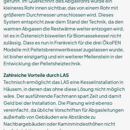
geführt. Im Querschnitt des Abgasrohrs würde ein
kleineres Rohr innen sichtbar, das von einem Rohr mit
größerem Durchmesser umschlossen wird. Dieses
System entspricht zwar dem Stand der Technik, da den
warmen Abgasen die Restwärme weiter entzogen wird,
ist es in Österreich bisweilen für Biomassekessel nicht
zulässig. Dass es nun in Frankreich für die drei ÖkoFEN
Modelle mit Pelletsbrennwertkessel zugelassen wurde,
ist bisher einzigartig und ein weiterer Meilenstein in der
Entwicklung der Pelletsheiztechnik.
Zahlreiche Vorteile durch LAS
Technisch ermöglicht das LAS eine Kesselinstallation in
Häusern, in denen das ohne diese Lösung nicht möglich
wäre. Der ausführende Fachmann spart Zeit und damit
Geld bei der Installation. Die Planung wird ebenso
vereinfacht, da übliche Vorschriften für Abgasleitungen
außerhalb von Gebäuden wie Abstände zu
Nachbargebäuden oder Kaminmindesthöhen nicht