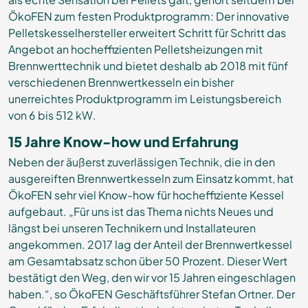
ÖkoFEN zum festen Produktprogramm: Der innovative
Pelletskesselhersteller erweitert Schritt für Schritt das
Angebot an hocheffizienten Pelletsheizungen mit
Brennwerttechnik und bietet deshalb ab 2018 mit fünf
verschiedenen Brennwertkesseln ein bisher
unerreichtes Produktprogramm im Leistungsbereich
von 6 bis 512 kW.
15 Jahre Know-how und Erfahrung
Neben der äußerst zuverlässigen Technik, die in den
ausgereiften Brennwertkesseln zum Einsatz kommt, hat
ÖkoFEN sehr viel Know-how für hocheffiziente Kessel
aufgebaut. „Für uns ist das Thema nichts Neues und
längst bei unseren Technikern und Installateuren
angekommen. 2017 lag der Anteil der Brennwertkessel
am Gesamtabsatz schon über 50 Prozent. Dieser Wert
bestätigt den Weg, den wir vor 15 Jahren eingeschlagen
haben.“, so ÖkoFEN Geschäftsführer Stefan Ortner. Der