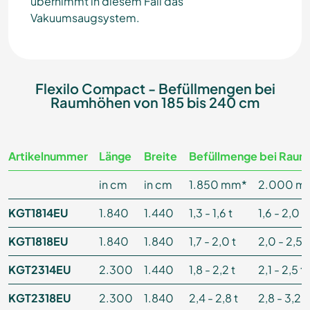
übernimmt in diesem Fall das
Vakuumsaugsystem.
Flexilo Compact - Befüllmengen bei
Raumhöhen von 185 bis 240 cm
Artikelnummer
Länge
Breite
Befüllmenge bei Raum
in cm
in cm
1.850 mm*
2.000 m
KGT1814EU
1.840
1.440
1,3 - 1,6 t
1,6 - 2,0 t
KGT1818EU
1.840
1.840
1,7 - 2,0 t
2,0 - 2,5 t
KGT2314EU
2.300
1.440
1,8 - 2,2 t
2,1 - 2,5 t
KGT2318EU
2.300
1.840
2,4 - 2,8 t
2,8 - 3,2 t