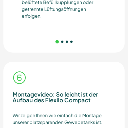
belüftete Befüllkupplungen oder
mus
getrennte Lüftungsöffnungen
ent
erfolgen.
Auf
ents
Montagevideo: So leicht ist der
Aufbau des Flexilo Compact
Wir zeigen Ihnen wie einfach die Montage
unserer platzsparenden Gewebetanks ist.