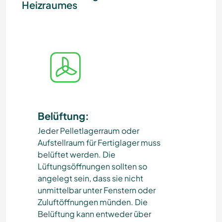
Heizraumes
Belüftung:
Bef
Jeder Pelletlagerraum oder
Grun
Aufstellraum für Fertiglager muss
Gew
belüftet werden. Die
der 
Lüftungsöffnungen sollten so
Auf
angelegt sein, dass sie nicht
ein
unmittelbar unter Fenstern oder
Abl
Zuluftöffnungen münden. Die
son
Belüftung kann entweder über
bei