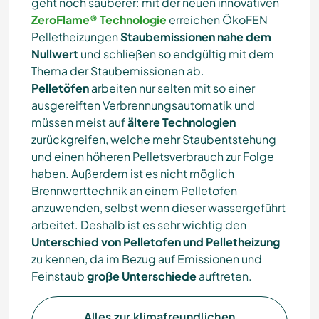
geht noch sauberer: mit der neuen innovativen
ZeroFlame
®
Technologie
erreichen ÖkoFEN
Pelletheizungen
Staubemissionen nahe dem
Nullwert
und schließen so endgültig mit dem
Thema der Staubemissionen ab.
Pelletöfen
arbeiten nur selten mit so einer
ausgereiften Verbrennungsautomatik und
müssen meist auf
ältere Technologien
zurückgreifen, welche mehr Staubentstehung
und einen höheren Pelletsverbrauch zur Folge
haben. Außerdem ist es nicht möglich
Brennwerttechnik an einem Pelletofen
anzuwenden, selbst wenn dieser wassergeführt
arbeitet. Deshalb ist es sehr wichtig den
Unterschied von Pelletofen und Pelletheizung
zu kennen, da im Bezug auf Emissionen und
Feinstaub
große Unterschiede
auftreten.
Alles zur klimafreundlichen