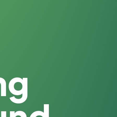
ng
 und