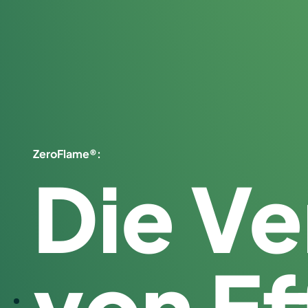
ZeroFlame®:
Die V
von Ef