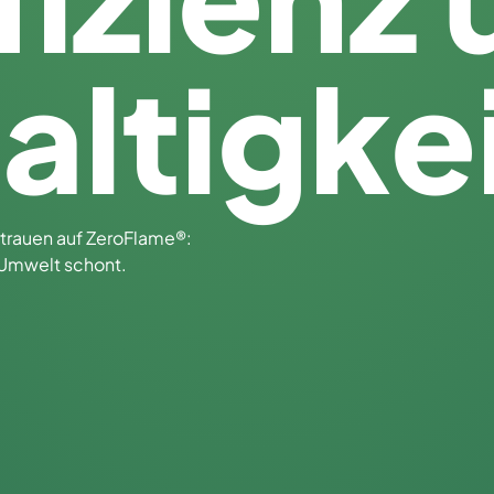
ltigke
rtrauen auf ZeroFlame®:
e Umwelt schont.