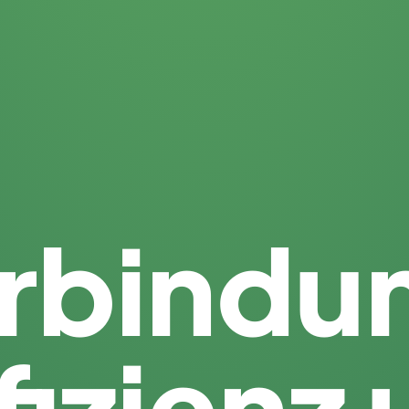
erbindu
fizienz