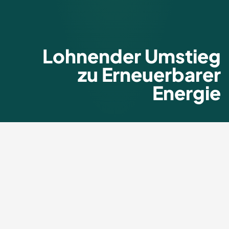
Lohnender Umstieg
zu Erneuerbarer
Energie
®
GreenFOX
Wärmepumpe
schickt die Gasheizung in Rente