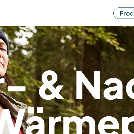
Prod
- & Na
r Wärm