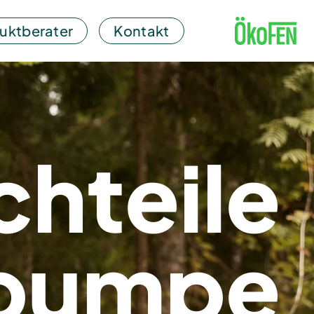
uktberater
Kontakt
chteile
epumpe