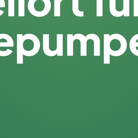
lort fü
epump