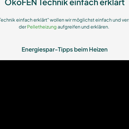
ÖkoFEN Technik einfach erklärt
Technik einfach erklärt" wollen wir möglichst einfach und 
der
Pelletheizung
aufgreifen und erklären.
Energiespar-Tipps beim Heizen