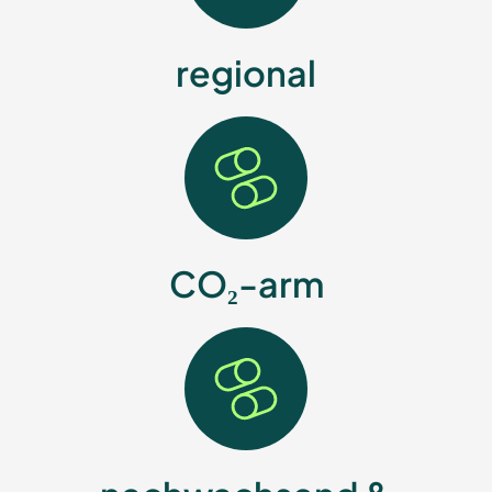
regional
CO₂-arm