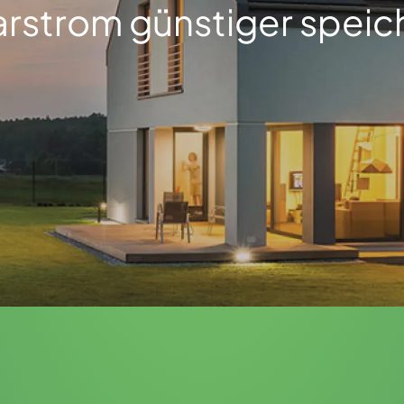
arstrom günstiger speic