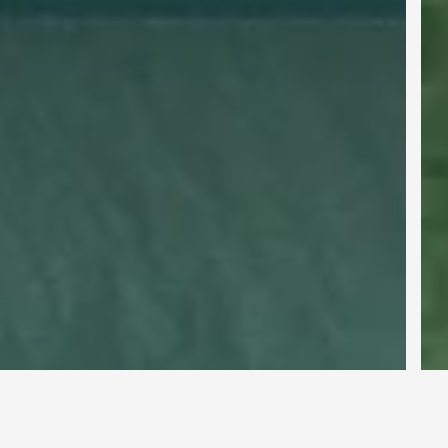
GreenFOX
®
Wärmepumpe
Mehr erfahren
ÖkoFEN: Energieeffiziente und
klimafreundliche
Heizungsanlagen