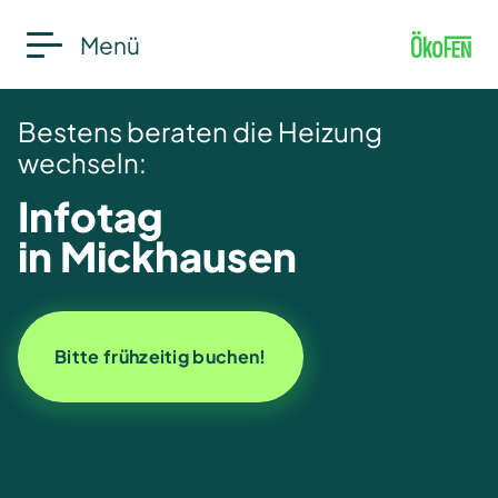
Menü
Neue
Förderung
Bestens beraten die Heizung
bis zu 80%
wechseln:
Platzsparender
sichern!
Infotag
Pufferspeicher
in Mickhausen
für Wärmepumpe
Neue Förderbedingungen hier
Mehr erfahren
Bitte frühzeitig buchen!