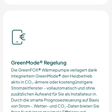
GreenMode® Regelung
Die
GreenFOX
®
Wärmepumpe
verlagert dank
integriertem
GreenMode
®
den Heizbetrieb
aktiv in CO₂-ärmere oder kostengünstigere
Stromzeitfenster – vollautomatisch und ohne
zusätzlichen Aufwand für Sie als Installateur:in.
Durch die smarte Prognosesteuerung auf Basis
von Strom-, Wetter- und CO₂-Daten bieten Sie
Ihren Kund:innen maximale Effizienz und