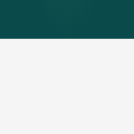
Was für viele von uns selbstverständlich ist, ist für
andere täglicher Kampf: der Zugang zu sauberem
Wasser. Der Klimawandel verschärft diese
Ungleichheit und trifft besonders jene, die am
wenigsten dazu beigetragen haben. Genau deshalb
sehen wir Klimaschutz auch immer als
Menschenschutz.