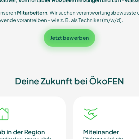
novativer, komfortabler Holzpelletheizungen und Luft-W
unseren
Mitarbeitern
. Wir suchen verantwortungsbewusste und
ende vorantreiben - wie z. B. als Techniker (m/w/d).
Jetzt bewerben
Deine Zukunft bei ÖkoFEN
ob in der Region
Miteinander
beite dort, wo du dich
Dich erwartet ein