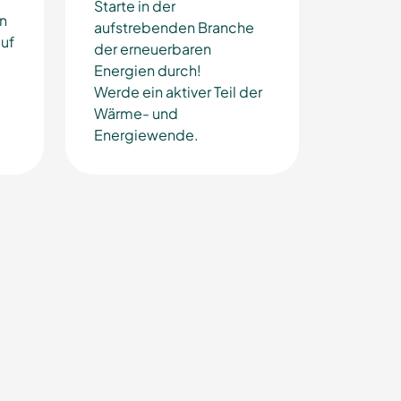
Starte in der
in
aufstrebenden Branche
uf
der erneuerbaren
Energien durch!
Werde ein aktiver Teil der
Wärme- und
Energiewende.