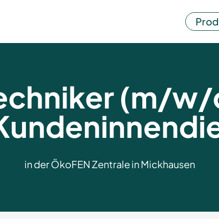
Prod
echniker (m/w/
Kundeninnendi
in der ÖkoFEN Zentrale in Mickhausen