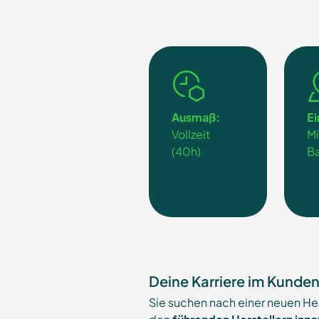
Ausmaß:
Ei
Vollzeit
M
(40h)
B
Deine Karriere im Kunde
Sie suchen nach einer neuen He