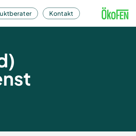
uktberater
Kontakt
d)
enst