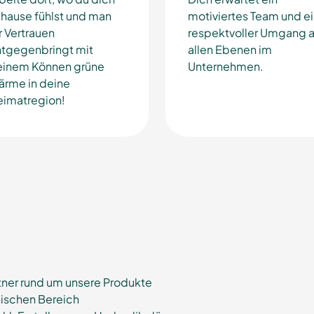
hause fühlst und man
motiviertes Team und e
r Vertrauen
respektvoller Umgang a
tgegenbringt mit
allen Ebenen im
einem Können grüne
Unternehmen.
rme in deine
imatregion!
tner rund um unsere Produkte
ischen Bereich