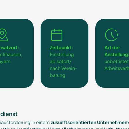
nsatzort:
Zeitpunkt:
Art der
ickhausen,
Einstellung
Anstellung
ayern
ab sofort/
unbefriste
nach Verein-
Arbeitsverh
barung
ndienst
rausforderung in einem
zukunftsorientierten Unternehmen