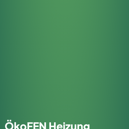
ÖkoFEN Heizung