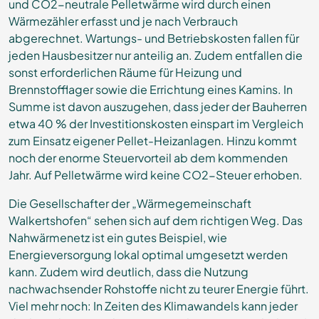
und CO2-neutrale Pelletwärme wird durch einen
Wärmezähler erfasst und je nach Verbrauch
abgerechnet. Wartungs- und Betriebskosten fallen für
jeden Hausbesitzer nur anteilig an. Zudem entfallen die
sonst erforderlichen Räume für Heizung und
Brennstofflager sowie die Errichtung eines Kamins. In
Summe ist davon auszugehen, dass jeder der Bauherren
etwa 40 % der Investitionskosten einspart im Vergleich
zum Einsatz eigener Pellet-Heizanlagen. Hinzu kommt
noch der enorme Steuervorteil ab dem kommenden
Jahr. Auf Pelletwärme wird keine CO2-Steuer erhoben.
Die Gesellschafter der „Wärmegemeinschaft
Walkertshofen“ sehen sich auf dem richtigen Weg. Das
Nahwärmenetz ist ein gutes Beispiel, wie
Energieversorgung lokal optimal umgesetzt werden
kann. Zudem wird deutlich, dass die Nutzung
nachwachsender Rohstoffe nicht zu teurer Energie führt.
Viel mehr noch: In Zeiten des Klimawandels kann jeder