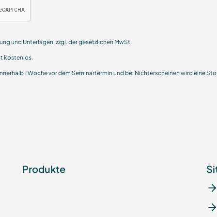
egung und Unterlagen, zzgl. der gesetzlichen MwSt.
st kostenlos.
nnerhalb 1 Woche vor dem Seminartermin und bei Nichterscheinen wird eine Stor
Produkte
Si