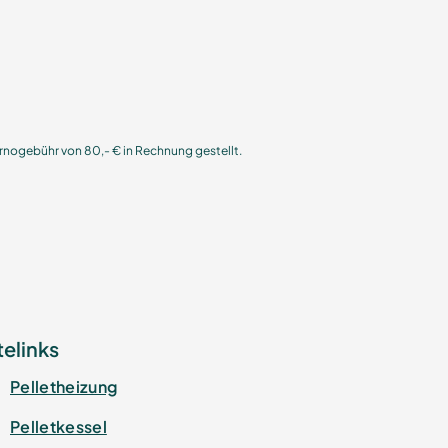
nogebühr von 80,- € in Rechnung gestellt.
telinks
Pelletheizung
Pelletkessel