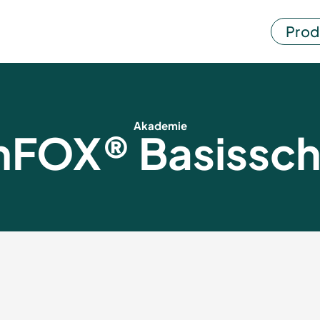
Prod
Akademie
nFOX® Basissch