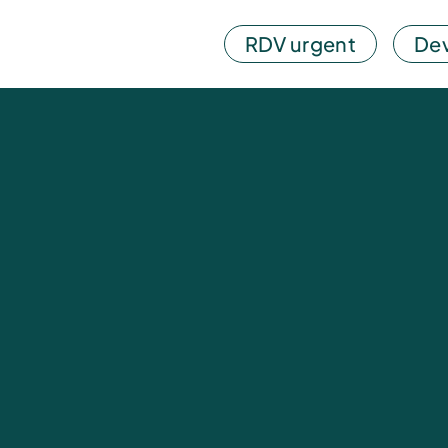
RDV urgent
Dev