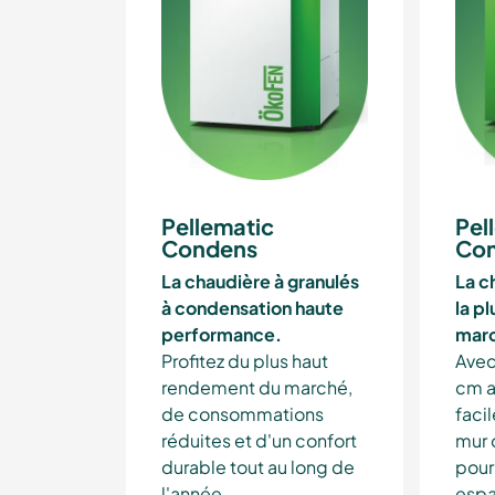
Pellematic
Pel
Condens
Co
La chaudière à granulés
La c
à condensation haute
la p
performance.
mar
Profitez du plus haut
Avec
rendement du marché,
cm au
de consommations
faci
réduites et d'un confort
mur 
durable tout au long de
pour
l'année.
espa