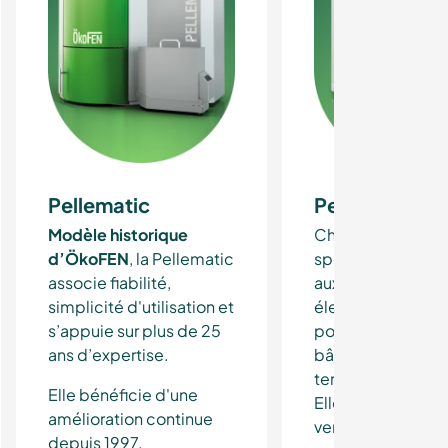
Pellematic
Pellematic Ma
Modèle historique
Chaudière grande
d’ÖkoFEN
, la Pellematic
spécialement ad
associe fiabilité,
aux puissances p
simplicité d'utilisation et
élevées, elle est 
s’appuie sur plus de 25
pour chauffer les
ans d’expertise.
bâtiments collect
tertiaires ou indist
Elle bénéficie d'une
Elle est disponibl
amélioration continue
version condensa
depuis 1997.