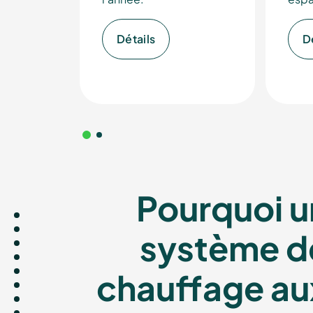
ÖkoF
Détails
D
Le spé
Pourquoi u
chaudi
système d
chauffage au