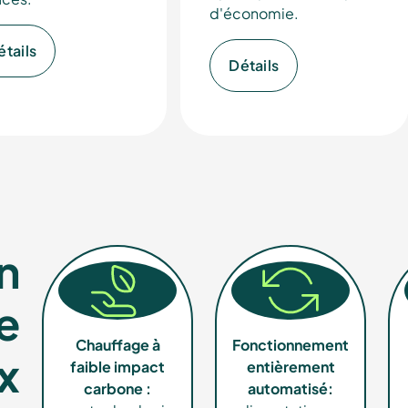
d'économie.
EN
étails
Détails
cialiste
n
ère à
e
Chauffage à
Fonctionnement
x
faible impact
entièrement
carbone :
automatisé: