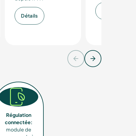
Détails
Détails
 de la
Régulation
connectée:
module de