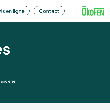
is en ligne
Contact
es
nancières !