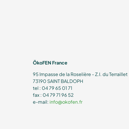
ÖkoFEN France
95 Impasse de la Roselière - Z.I. du Terraillet
73190 SAINT BALDOPH
tel : 04 79 65 01 71
fax : 04 79 71 96 52
e-mail:
info@okofen.fr