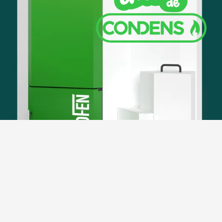
La chaudière à condensation de
moyenne puissance
La Pellematic Maxi Condens est un développement de