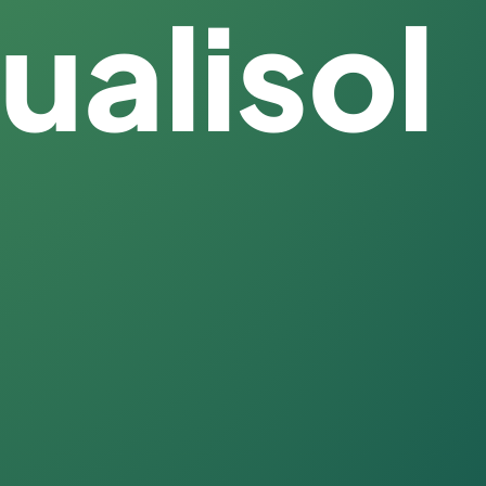
ualisol