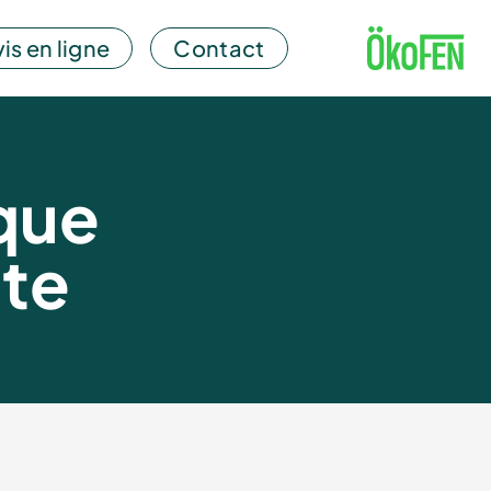
is en ligne
Contact
que
nte