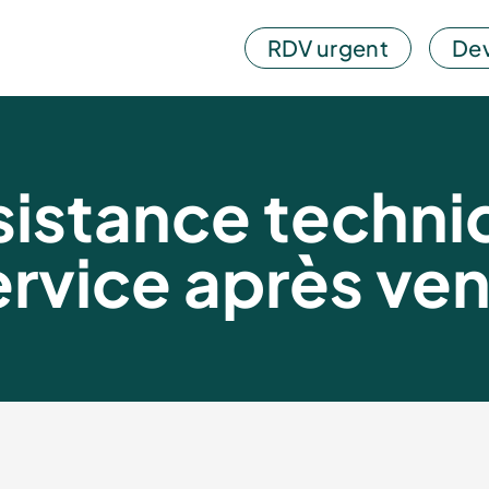
RDV urgent
Dev
sistance techni
rvice après ve