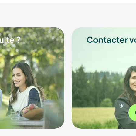
uite ?
Contacter v
s