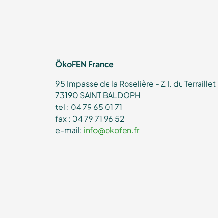
ÖkoFEN France
95 Impasse de la Roselière - Z.I. du Terraillet
73190 SAINT BALDOPH
tel : 04 79 65 01 71
fax : 04 79 71 96 52
e-mail:
info@okofen.fr