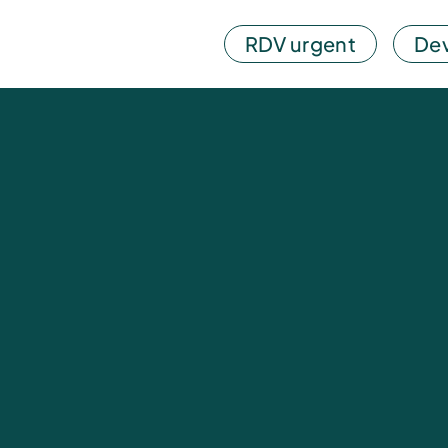
RDV urgent
Dev