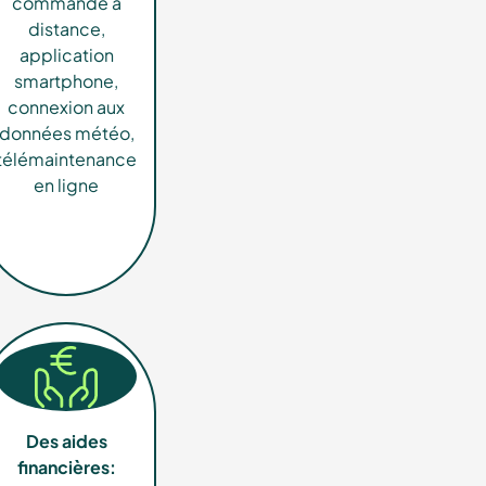
commande à
distance,
application
smartphone,
connexion aux
données météo,
télémaintenance
en ligne
Des aides
financières: