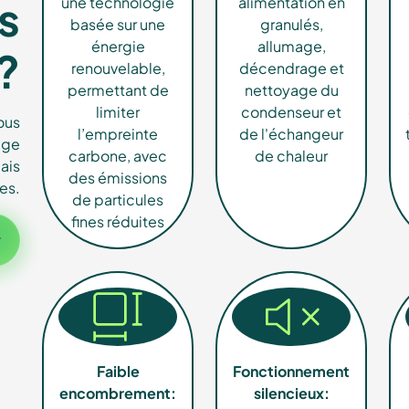
lés
s
une technologie
alimentation en
basée sur une
granulés,
énergie
allumage,
?
renouvelable,
décendrage et
permettant de
nettoyage du
limiter
condenseur et
ous
 renouvelables
l’empreinte
de l'échangeur
age
carbone, avec
de chaleur
ais
des émissions
es.
de particules
fines réduites
r
Faible
Fonctionnement
encombrement:
silencieux: