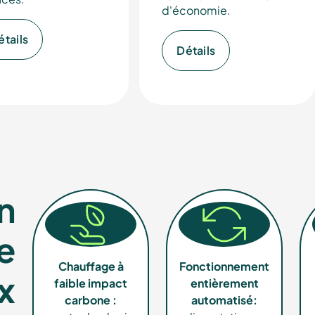
d'économie.
EN
étails
Détails
cialiste
n
ère à
e
Chauffage à
Fonctionnement
x
faible impact
entièrement
carbone :
automatisé: