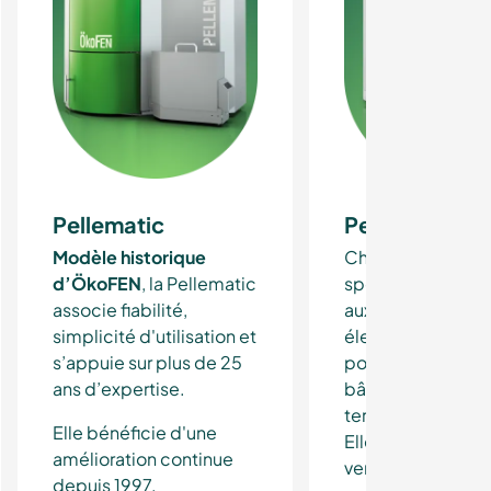
Pellematic
Pellematic Ma
Modèle historique
Chaudière grande
d’ÖkoFEN
, la Pellematic
spécialement ad
associe fiabilité,
aux puissances p
simplicité d'utilisation et
élevées, elle est 
s’appuie sur plus de 25
pour chauffer les
ans d’expertise.
bâtiments collect
tertiaires ou indist
Elle bénéficie d'une
Elle est disponibl
amélioration continue
version condensa
depuis 1997.