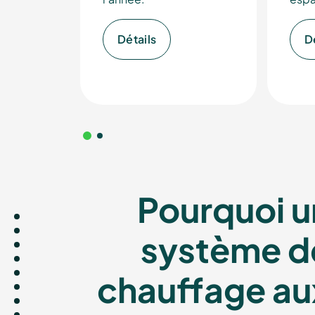
ÖkoF
Détails
D
Le spé
Pourquoi u
chaudi
système d
chauffage au