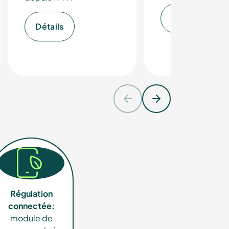
Détails
Détails
 de la
Régulation
connectée:
module de