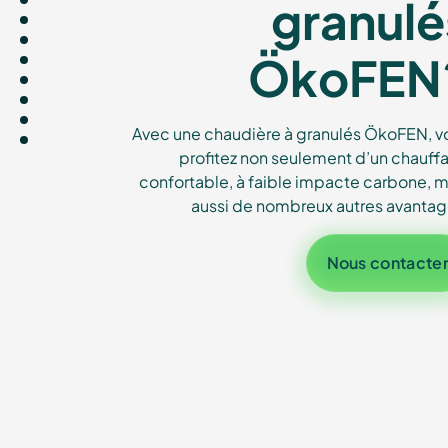
granu
granulé
ÖkoFEN
Avec une chaudière à granulés ÖkoFEN, v
et autres chaleurs
profitez non seulement d’un chauff
confortable, à faible impacte carbone, m
aussi de nombreux autres avantag
Nous contacte
Contactez nos experts