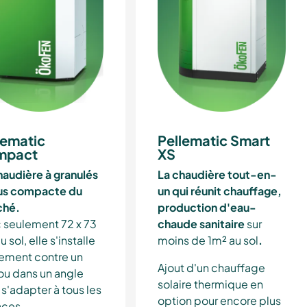
lematic
Pellematic Smart
mpact
XS
haudière à granulés
La chaudière tout-en-
lus compacte du
un qui réunit chauffage,
ché.
production d'eau-
 seulement 72 x 73
chaude sanitaire
sur
 sol, elle s'installe
moins de 1m² au sol
.
lement contre un
Ajout d'un chauffage
ou dans un angle
solaire thermique en
 s'adapter à tous les
option pour encore plus
ces.