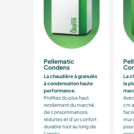
Pellematic
Pel
Condens
Co
La chaudière à granulés
La c
à condensation haute
la p
performance.
mar
Profitez du plus haut
Avec
rendement du marché,
cm au
de consommations
faci
réduites et d'un confort
mur 
durable tout au long de
pour
l'année.
espa