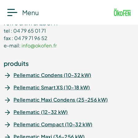
ÖkoFEN France
Menu
95 Impasse de la Roselière - Z.I. du Terraillet
73190 SAINT BALDOPH
tel : 04 79 65 01 71
fax : 04 79 71 96 52
e-mail:
info@okofen.fr
produits
Pellematic Condens (10-32 kW)
Pellematic Smart XS (10-18 kW)
Pellematic Maxi Condens (25-256 kW)
Pellematic (12-32 kW)
Pellematic Compact (10-32 kW)
Pellematic Maxi (36-256 kW)