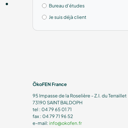
Bureau d'études
Je suis déjà client
ÖkoFEN France
95 Impasse de la Roselière - Z.I. du Terraillet
73190 SAINT BALDOPH
tel : 04 79 65 01 71
fax : 04 79 71 96 52
e-mail:
info@okofen.fr