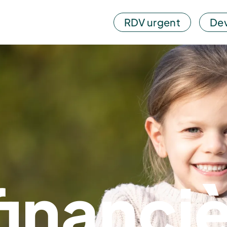
RDV urgent
Dev
financi