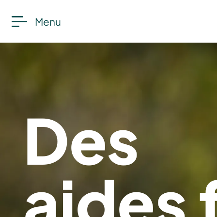
Menu
Des
aides 