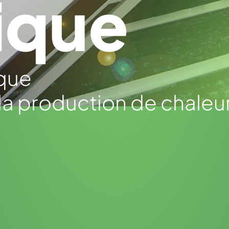
ique
ique
a production de chaleu