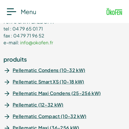
ÖkoFEN France
Menu
95 Impasse de la Roselière - Z.I. du Terraillet
73190 SAINT BALDOPH
tel : 04 79 65 01 71
fax : 04 79 71 96 52
e-mail:
info@okofen.fr
produits
Pellematic Condens (10-32 kW)
Pellematic Smart XS (10-18 kW)
Pellematic Maxi Condens (25-256 kW)
Pellematic (12-32 kW)
Pellematic Compact (10-32 kW)
Pellematic Maxi (36-256 kW)