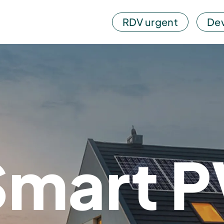
RDV urgent
Dev
Smart P