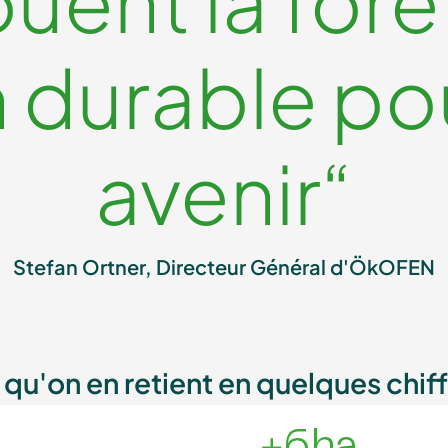
uent la forê
 durable po
avenir“
Stefan Ortner, Directeur Général d'ÖkOFEN
qu'on en retient en quelques chif