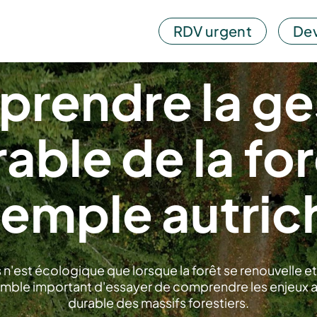
RDV urgent
Dev
rendre la ge
able de la for
xemple autric
is n'est écologique que lorsque la forêt se renouvelle e
emble important d'essayer de comprendre les enjeux a
durable des massifs forestiers.