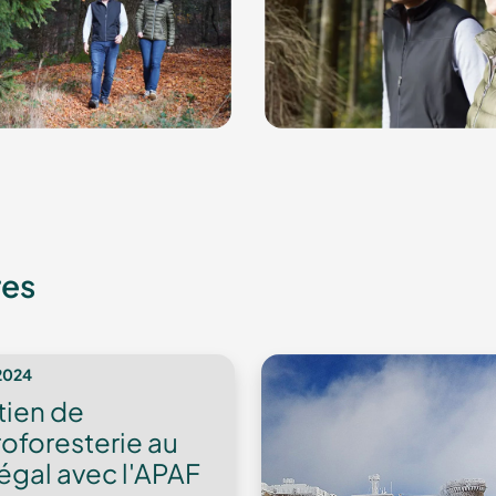
res
2024
tien de
roforesterie au
gal avec l'APAF