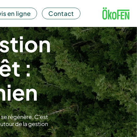
is en ligne
Contact
stion
êt :
hien
t se régénère. C'est
utour de la gestion