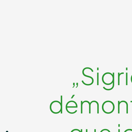
„Sigr
démontr