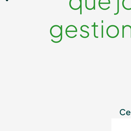
que jo
gestion
Ce 