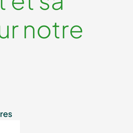
t et sa
ur notre
fres