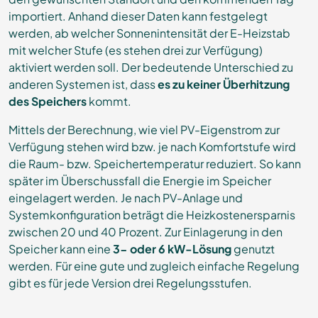
importiert. Anhand dieser Daten kann festgelegt
werden, ab welcher Sonnenintensität der E-Heizstab
mit welcher Stufe (es stehen drei zur Verfügung)
aktiviert werden soll. Der bedeutende Unterschied zu
anderen Systemen ist, dass
es zu keiner Überhitzung
des Speichers
kommt.
Mittels der Berechnung, wie viel PV-Eigenstrom zur
Verfügung stehen wird bzw. je nach Komfortstufe wird
die Raum- bzw. Speichertemperatur reduziert. So kann
später im Überschussfall die Energie im Speicher
eingelagert werden. Je nach PV-Anlage und
Systemkonfiguration beträgt die Heizkostenersparnis
zwischen 20 und 40 Prozent. Zur Einlagerung in den
Speicher kann eine
3- oder 6 kW-Lösung
genutzt
werden. Für eine gute und zugleich einfache Regelung
gibt es für jede Version drei Regelungsstufen.