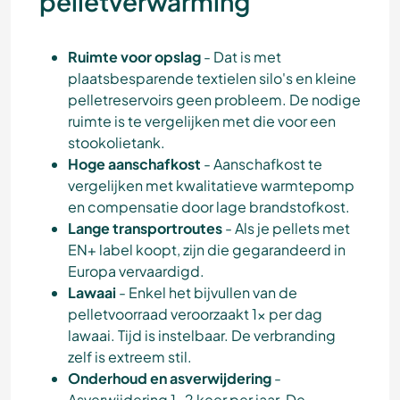
pelletverwarming
Ruimte voor opslag
- Dat is met
plaatsbesparende textielen silo's en kleine
pelletreservoirs geen probleem. De nodige
ruimte is te vergelijken met die voor een
stookolietank.
Hoge aanschafkost
- Aanschafkost te
vergelijken met kwalitatieve warmtepomp
en compensatie door lage brandstofkost.
Lange transportroutes
- Als je pellets met
EN+ label koopt, zijn die gegarandeerd in
Europa vervaardigd.
Lawaai
- Enkel het bijvullen van de
pelletvoorraad veroorzaakt 1x per dag
lawaai. Tijd is instelbaar. De verbranding
zelf is extreem stil.
Onderhoud en asverwijdering
-
Asverwijdering 1-2 keer per jaar. De