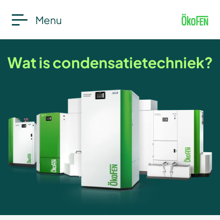
Menu
Wat is condensatietechniek?