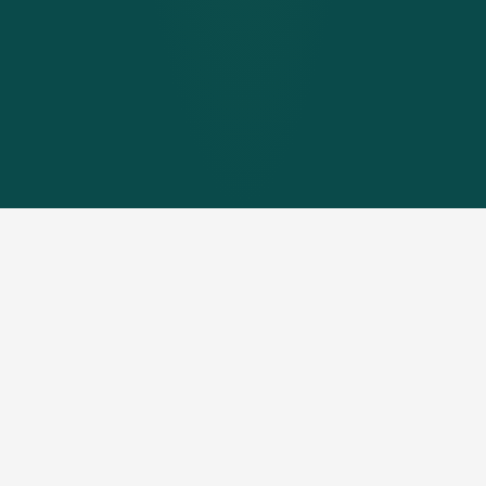
Pelletketel met zonneboiler -
de slimme combinatie voor
duurzame warmte en energie.
Bij de keuze voor een
modern verwarmingssysteem
spelen milieuvriendelijkheid en onafhankelijkheid een