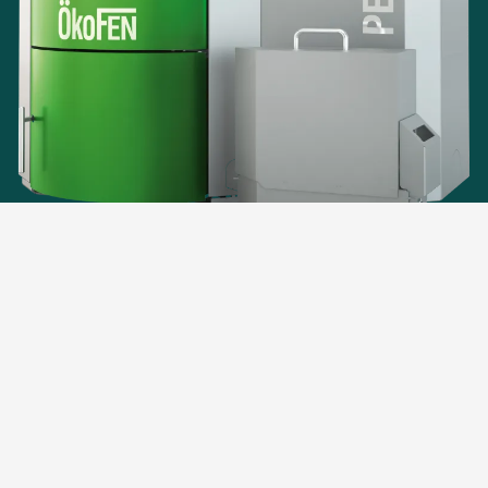
De
ÖkoFEN Pellematic
beschikt over een sinds jaren
beproefde techniek en overtuigt door absolute
betrouwbaarheid en de
hoogste kwaliteit
in de
uitvoering. Hij vormt de optimale oplossing voor de
vervanging van een bestaande verwarmingsketel
.