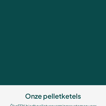
Onze pelletketels
ÖkoFEN biedt pelletverwarmingssystemen voor