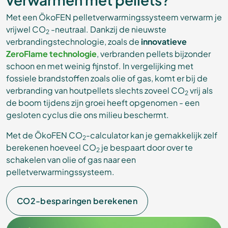
Met een ÖkoFEN pelletverwarmingssysteem verwarm je
vrijwel CO
-neutraal. Dankzij de nieuwste
2
verbrandingstechnologie, zoals de
innovatieve
ZeroFlame technologie
, verbranden pellets bijzonder
schoon en met weinig fijnstof. In vergelijking met
fossiele brandstoffen zoals olie of gas, komt er bij de
verbranding van houtpellets slechts zoveel CO
vrij als
2
de boom tijdens zijn groei heeft opgenomen - een
gesloten cyclus die ons milieu beschermt.
Met de ÖkoFEN CO
-calculator kan je gemakkelijk zelf
2
berekenen hoeveel CO
je bespaart door over te
2
schakelen van olie of gas naar een
pelletverwarmingssysteem.
CO2-besparingen berekenen