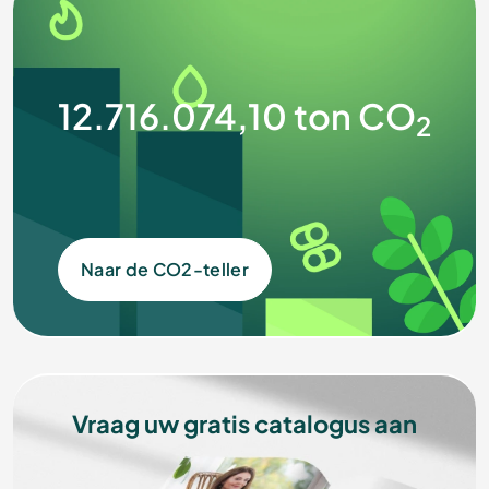
12.716.074,10
t
on CO
2
Naar de CO2-teller
Vraag uw gratis catalogus aan