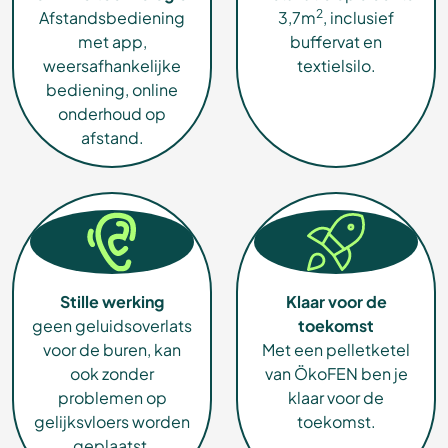
2
Afstandsbediening
3,7m
, inclusief
met app,
buffervat en
weersafhankelijke
textielsilo.
bediening, online
onderhoud op
afstand.
Stille werking
Klaar voor de
geen geluidsoverlats
toekomst
voor de buren, kan
Met een pelletketel
ook zonder
van ÖkoFEN ben je
problemen op
klaar voor de
gelijksvloers worden
toekomst.
geplaatst.