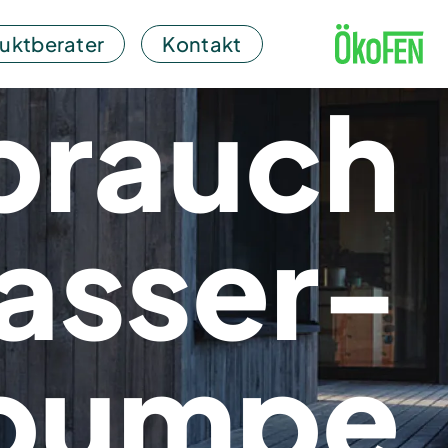
uktberater
Kontakt
brauch
asser-
pumpe