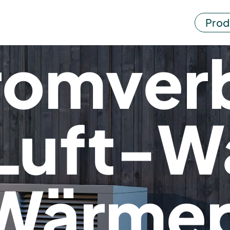
Prod
romver
 Luft-W
Wärme