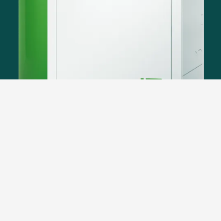
Pellet-Brennwertheizung mit
Warmwasserbereitung
Die Pellematic Smart XS vereint Pellet-
Brennwerttechnik
, 335 l Pufferspeicher,
Heizkreisgruppe und Frischwassermodul in einem
Gerät.
Dafür benötigt sie nur 0,9 m² Stellfläche und