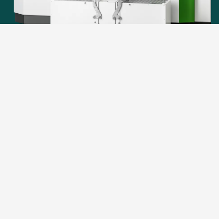
Basierend auf der bewährten Technologie der
Condens-Serie ist der
Condens XL
die ideale
Lösung
für Gewerbe und Grossanlagen
. Dank
seiner
Anpassungsfähigkeit
an den
individuellen
Wärmebedarf
bietet das Heizsystem eine
massgeschneiderte Lösung für besonders
umfangreiche Heizprojekte. Mit optimalem
Puffermanagement und perfekt abgestimmter
Hydraulik präsentiert sich der Pellematic Condens XL
als umfassendes Gesamtpaket im grossen
Leistungsbereich.