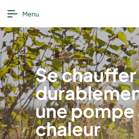
Menu
Se chauffer
durablemen
une pompe 
chaleur