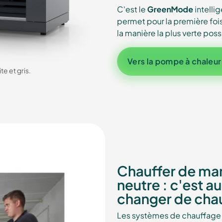
C'est le
GreenMode
intelli
permet pour la première foi
la manière la plus verte pos
Vers la pompe à chaleu
te et gris.
Chauffer de ma
neutre : c'est a
changer de cha
Les systèmes de chauffage u