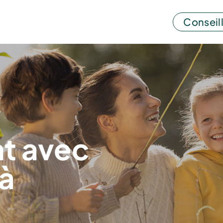
Conseill
t avec
à