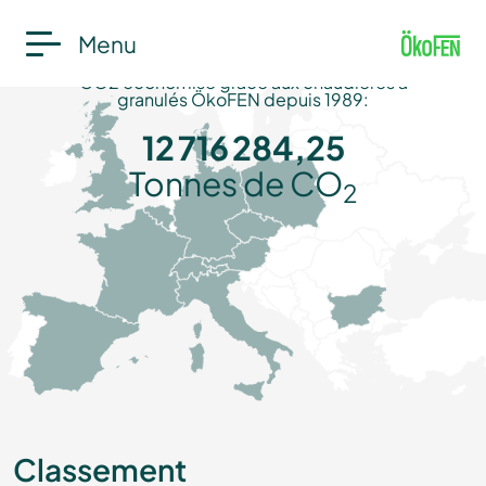
Menu
CO2 économisé grâce aux chaudières à
granulés ÖkoFEN depuis 1989:
12 716 284,25
Tonnes de CO
2
Classement