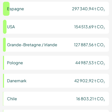
Espagne
297 340,94 t CO₂
USA
154 513,69 t CO₂
Grande-Bretagne / Irlande
127 887,56 t CO₂
Pologne
44 987,53 t CO₂
Danemark
42 902,92 t CO₂
Chile
16 803,21 t CO₂