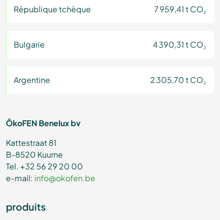
République tchèque
7 959,41 t CO₂
Bulgarie
4 390,31 t CO₂
Argentine
2 305,70 t CO₂
ÖkoFEN Benelux bv
Kattestraat 81
B-8520 Kuurne
Tel. +32 56 29 20 00
e-mail:
info@okofen.be
produits