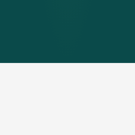
Un système de
chauffage à pellets
est le moyen le plus
confortable de se chauffer avec la source d'énergie
renouvelable qu'est le bois. Lorsque les nombreux
propriétaires comparent différentes options de