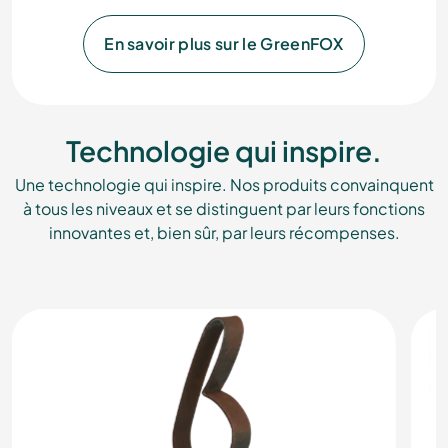
En savoir plus sur le GreenFOX
Le premier système de chauffage à
pellets
Technologie qui inspire.
à traverser l'Atlantique.
Une technologie qui inspire. Nos produits convainquent
à tous les niveaux et se distinguent par leurs fonctions
innovantes et, bien sûr, par leurs récompenses.
Regarder la vidéo