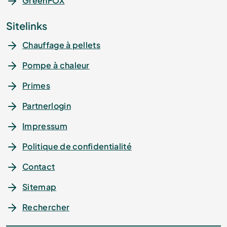
GreenFOX
plusieurs fois primée,
avec le mode intelligent GreenMode
Sitelinks
d'ÖkoFEN.
Chauffage à pellets
Pompe à chaleur
Regarder la vidéo
Primes
Partnerlogin
Impressum
Politique de confidentialité
Contact
Sitemap
Rechercher